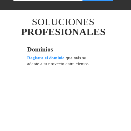
SOLUCIONES
PROFESIONALES
Dominios
Registra el dominio
que más se
adapte a tu proyecto entre cientos
de nuevas extensiones.
Correo Profesional
Tu propio
correo profesional
con
tu nombre de dominio desde
cualquier dispositivo.
Certificado SSL